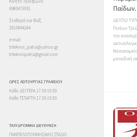
Κινητό Τηλέφωνο:
Παίδων.
6980473031
ΔΕΛΤΙΟ ΤΥΠ
Σταθερό και Φαξ:
2610644184
Γονέων Τριώ
την ανησυχί
e-mail:
ακτινολογι
triteknoi_patra@yahoo.gr
Νοσοκομείο
triteknoipatra@gmail.com
μοναδική ακ
ΩΡΕΣ ΛΕΙΤΟΥΡΓΙΑΣ ΓΡΑΦΕΙΟΥ
Κάθε ΔΕΥΤΕΡΑ 17:30-19:30
Κάθε ΤΕΤΑΡΤΗ 17:30-19:30
ΤΑΧΥΔΡΟΜΙΚΉ ΔΙΕΎΘΥΝΣΗ
ΠΑΜΠΕΛΟΠΟΝΝΗΣΙΑΚΟ ΣΤΑΔΙΟ