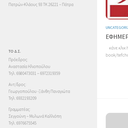
Πατρών-Κλάους 93 ΤΚ 26221 – Πάτρα
UNCATEGORI
ΕΦΗΜΕΡΙ
κάνε κλικ ht
ΤΟ Δ.Σ.
book/tefch
Πρόεδρος:
Αναστασία Ηλιοπούλου
Τηλ.:6980473031 – 6972319359
Αντ/δρος:
Γεωργοπούλου -Ξάνθη Παναγιώτα
Τηλ.:6932193209
Γραμματέας:
Σεγγούνη – Μυλωνά Καλλιόπη
Τηλ.:6976675545