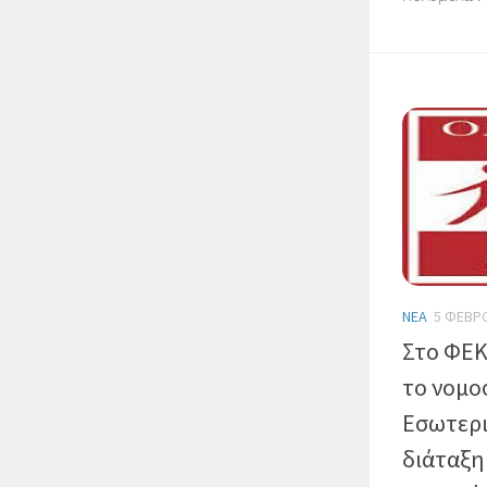
ΝΈΑ
5 ΦΕΒΡ
Στο ΦΕΚ
το νομο
Εσωτερι
διάταξη 