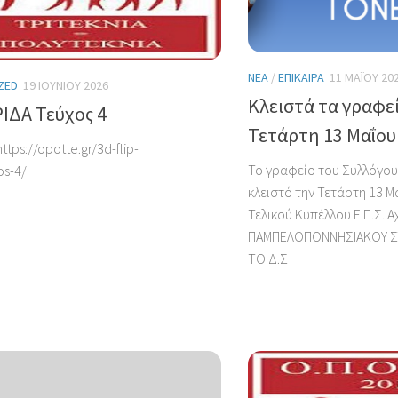
ΝΈΑ
/
ΕΠΊΚΑΙΡΑ
11 ΜΑΪ́ΟΥ 20
ZED
19 ΙΟΥΝΊΟΥ 2026
Κλειστά τα γραφεί
ΔΑ Τεύχος 4
Τετάρτη 13 Μαΐου
tps://opotte.gr/3d-flip-
Το γραφείο του Συλλόγου
os-4/
κλειστό την Τετάρτη 13 Μ
Τελικού Κυπέλλου Ε.Π.Σ. 
ΠΑΜΠΕΛΟΠΟΝΝΗΣΙΑΚΟΥ ΣΤΑ
ΤΟ Δ.Σ