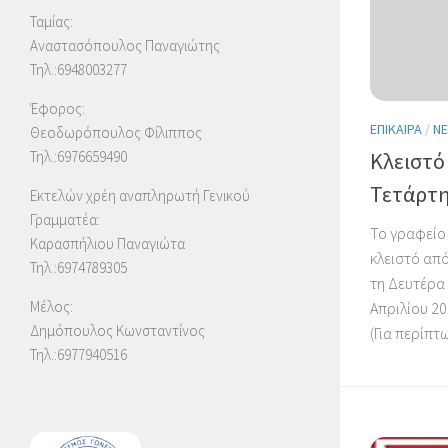
Ταμίας:
Αναστασόπουλος Παναγιώτης
Τηλ.:6948003277
Έφορος:
ΕΠΊΚΑΙΡΑ
/
Ν
Θεοδωρόπουλος Φίλιππος
Τηλ.:6976659490
Κλειστό
Τετάρτη
Εκτελών χρέη αναπληρωτή Γενικού
Γραμματέα:
Το γραφείο
Καρασπήλιου Παναγιώτα
κλειστό από
Τηλ.:6974789305
τη Δευτέρα
Μέλος:
Απριλίου 20
Δημόπουλος Κωνσταντίνος
(Για περίπτ
Τηλ.:6977940516