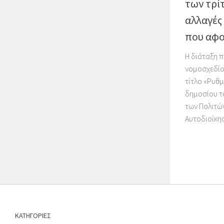
των τρίτ
αλλαγές
που αφο
Η διάταξη 
νομοσχεδίο
τίτλο «Ρυθμ
δημοσίου τ
των Πολιτών
Αυτοδιοίκηση
ΚΑΤΗΓΟΡΙΕΣ