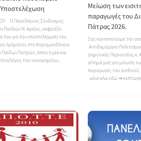
Μείωση των εισιτ
 Υποστελέχωση
παραγωγές του Δι
ΟΥ Ο Πανελλήνιος Σύνδεσμος
Πάτρας 2026.
ν Παιδιών Ν. Αχαΐας, εκφράζει
α του για την υποστελέχωση του
Σας κοινοποιούμε την απ
κού τμήματος στο Καραμανδάνειο
Αντιδημάρχου Πολιτισμο
 Παίδων Πατρών, όπου η μία και
Δημοτικής Περιουσίας κ.
τινολόγος του νοσοκομείου...
αίτημά μας για μείωση τω
παραγωγές του Διεθνούς 
κάνε κλικ εδώ ⇒ εκπτώσει