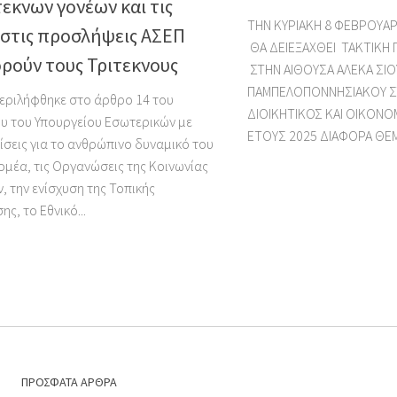
εκνων γονέων και τις
ΤΗΝ ΚΥΡΙΑΚΗ 8 ΦΕΒΡΟΥΑΡΙ
 στις προσλήψεις ΑΣΕΠ
ΘΑ ΔΕΙΕΞΑΧΘΕΙ ΤΑΚΤΙΚΗ 
ρούν τους Τριτεκνους
ΣΤΗΝ ΑΙΘΟΥΣΑ ΑΛΕΚΑ ΣΙΟ
ΠΑΜΠΕΛΟΠΟΝΝΗΣΙΑΚΟΥ ΣΤ
περιλήφθηκε στο άρθρο 14 του
ΔΙΟΙΚΗΤΙΚΟΣ ΚΑΙ ΟΙΚΟΝ
υ του Υπουργείου Εσωτερικών με
ΕΤΟΥΣ 2025 ΔΙΑΦΟΡΑ ΘΕΜ
ίσεις για το ανθρώπινο δυναμικό του
ομέα, τις Οργανώσεις της Κοινωνίας
, την ενίσχυση της Τοπικής
ς, το Εθνικό...
ΠΡΌΣΦΑΤΑ ΆΡΘΡΑ