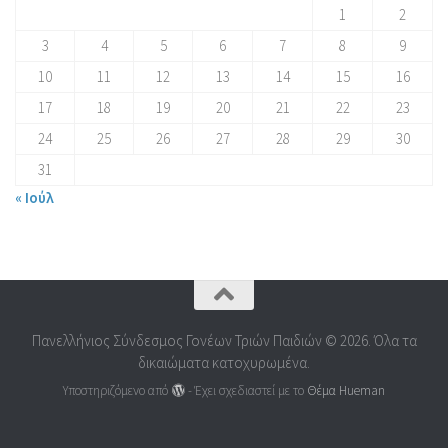
1
2
3
4
5
6
7
8
9
10
11
12
13
14
15
16
17
18
19
20
21
22
23
24
25
26
27
28
29
30
31
« Ιούλ
Πανελλήνιος Σύνδεσμος Γονέων Τριών Παιδιών © 2026. Όλα τα
δικαιώματα κατοχυρωμένα.
Υποστηριζόμενο από
- Έχει σχεδιαστεί με το
Θέμα Ηueman