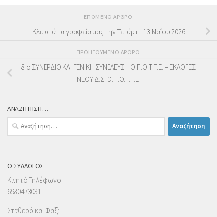
ΕΠΌΜΕΝΟ ΆΡΘΡΟ
Κλειστά τα γραφεία μας την Τετάρτη 13 Μαΐου 2026
ΠΡΟΗΓΟΎΜΕΝΟ ΆΡΘΡΟ
8 ο ΣΥΝΕΡΔΙΟ ΚΑΙ ΓΕΝΙΚΗ ΣΥΝΕΛΕΥΣΗ Ο.Π.Ο.Τ.Τ.Ε. – ΕΚΛΟΓΕΣ
ΝΕΟΥ Δ.Σ. Ο.Π.Ο.Τ.Τ.Ε.
ΑΝΑΖΗΤΗΣΗ…
Αναζήτηση
για:
Ο ΣΥΛΛΟΓΟΣ
Κινητό Τηλέφωνο:
6980473031
Σταθερό και Φαξ: