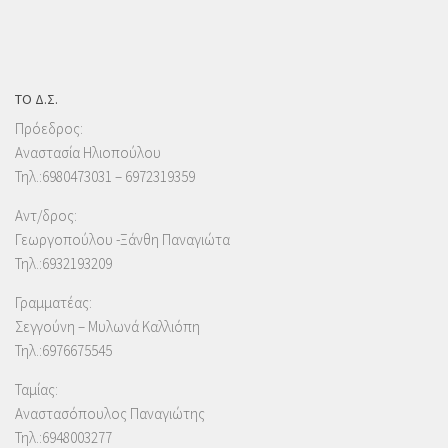
ΤΟ Δ.Σ.
Πρόεδρος:
Αναστασία Ηλιοπούλου
Τηλ.:6980473031 – 6972319359
Αντ/δρος:
Γεωργοπούλου -Ξάνθη Παναγιώτα
Τηλ.:6932193209
Γραμματέας:
Σεγγούνη – Μυλωνά Καλλιόπη
Τηλ.:6976675545
Ταμίας:
Αναστασόπουλος Παναγιώτης
Τηλ.:6948003277