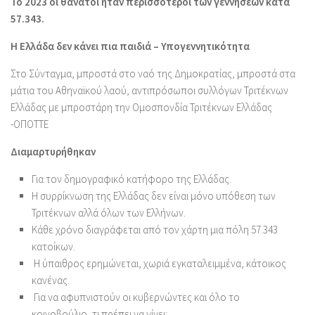
Το 2023 οι θάνατοι ήταν περισσότεροι των γεννήσεων κατά
57.343.
Η Ελλάδα δεν κάνει πια παιδιά – Υπογεννητικότητα
Στο Σύνταγμα, μπροστά στο ναό της Δημοκρατίας, μπροστά στα
μάτια του Αθηναϊκού λαού, αντιπρόσωποι συλλόγων Τριτέκνων
Ελλάδας με μπροστάρη την Ομοσπονδία Τριτέκνων Ελλάδας
-ΟΠΟΤΤΕ
Διαμαρτυρήθηκαν
Για τον δημογραφικό κατήφορο της Ελλάδας.
Η συρρίκνωση της Ελλάδας δεν είναι μόνο υπόθεση των
Τριτέκνων αλλά όλων των Ελλήνων.
Κάθε χρόνο διαγράφεται από τον χάρτη μια πόλη 57.343
κατοίκων.
Η ύπαιθρος ερημώνεται, χωριά εγκαταλειμμένα, κάτοικος
κανένας.
Για να αφυπνιστούν οι κυβερνώντες και όλο το
κοινοβούλιο, τι πρέπει να γίνει;