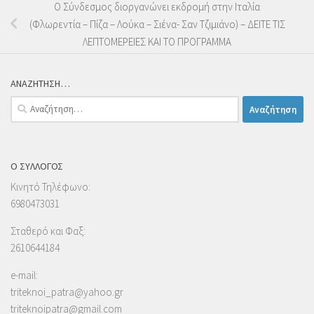
Ο Σύνδεσμος διοργανώνει εκδρομή στην Ιταλία
(Φλωρεντία – Πίζα – Λούκα – Σιένα- Σαν Τζιμιάνο) – ΔΕΙΤΕ ΤΙΣ
ΛΕΠΤΟΜΕΡΕΙΕΣ ΚΑΙ ΤΟ ΠΡΟΓΡΑΜΜΑ
ΑΝΑΖΗΤΗΣΗ…
Αναζήτηση
για:
Ο ΣΥΛΛΟΓΟΣ
Κινητό Τηλέφωνο:
6980473031
Σταθερό και Φαξ:
2610644184
e-mail:
triteknoi_patra@yahoo.gr
triteknoipatra@gmail.com