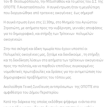
τον Φ. Θεοδωρόπουλο, την Μ.Ευσταθίου και το μέλος του Δ.Σ. της
ΟΠΟΤΤΕ Π.Αναστασόπουλο . Η συγκέντρωση ήταν η μεγαλύτερη
που διοργανώθηκε από τριτεκνες οικογένειες έως σήμερα!!
Η συγκέντρωση έγινε στις 11:30πμ, στο Μνημείο του Αγνώστου
Στρατιώτη, με αιτήματα προς την κυβέρνηση, γενναίες αποφάσεις
για το δημογραφικό, και στήριξη των Τρίτεκνων πολυμελών
οικογενειών.
Στην πιο σκληρή και άδικη τιμωρία που έχουν υποστεί οι
Πολυμελείς οικογένειες μας, ζητάμε και διεκδικούμε , τη στήριξη
και τη διεκδίκηση λύσεων στα αιτήματα των τρίτεκνων οικογενειών
προς την πολιτεία
,
και να παρθούν επιτέλους συγκεκριμένες
νομοθετικές πρωτοβουλίες και δράσεις για την αντιμετώπιση του
δημογραφικού προβλήματος του τόπου μας.
Ακολούθησε Γενική Συνέλευση αντιπρόσωπων της ΟΠΟΤΤΕ στο
αμφιθέατρο του Δήμου Περιστερίου.
Κατά την διάρκεια της οποίας εκδόθηκε ψήφισμα ενάντια στο