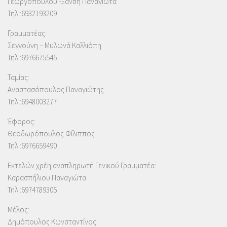
Γεωργοπούλου -Ξάνθη Παναγιώτα
Τηλ.:6932193209
Γραμματέας:
Σεγγούνη – Μυλωνά Καλλιόπη
Τηλ.:6976675545
Ταμίας:
Αναστασόπουλος Παναγιώτης
Τηλ.:6948003277
Έφορος:
Θεοδωρόπουλος Φίλιππος
Τηλ.:6976659490
Εκτελών χρέη αναπληρωτή Γενικού Γραμματέα:
Καρασπήλιου Παναγιώτα
Τηλ.:6974789305
Μέλος:
Δημόπουλος Κωνσταντίνος