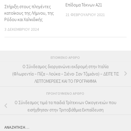
Επίδομα Τέκνων Α21
Στήριξη στους πληγέντες
κατοίκους της Λήμνου, της
21 ΦΕΒΡΟΥΑΡΊΟΥ 2021
Ρόδου και Χαλκιδικής
3 ΔΕΚΕΜΒΡΊΟΥ 2024
ΕΠΌΜΕΝΟ ΆΡΘΡΟ
Ο Σύνδεσμος διοργανώνει εκδρομή στην Ιταλία
(Φλωρεντία – Πίζα – Λούκα – Σιένα- Σαν Τζιμιάνο) – ΔΕΙΤΕ ΤΙΣ
ΛΕΠΤΟΜΕΡΕΙΕΣ ΚΑΙ ΤΟ ΠΡΟΓΡΑΜΜΑ
ΠΡΟΗΓΟΎΜΕΝΟ ΆΡΘΡΟ
Ο Σύνδεσμος τιμά τα παιδιά Τρίτεκνων Οικογενειών που
εισήχθησαν στην Τριτοβάθμια Εκπαίδευση
ΑΝΑΖΗΤΗΣΗ…