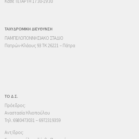
Κάθε ΤΕΤΑΡΤΗ 17:30-19:30
ΤΑΧΥΔΡΟΜΙΚΉ ΔΙΕΎΘΥΝΣΗ
ΠΑΜΠΕΛΟΠΟΝΝΗΣΙΑΚΟ ΣΤΑΔΙΟ
Πατρών-Κλάους 93 ΤΚ 26221 – Πάτρα
ΤΟ Δ.Σ.
Πρόεδρος:
Αναστασία Ηλιοπούλου
Τηλ.:6980473031 – 6972319359
Αντ/δρος: