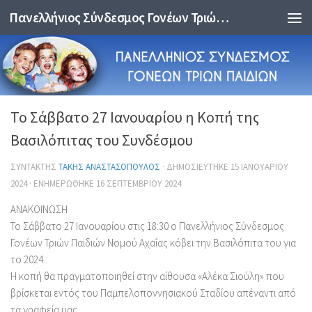
Πανελλήνιος Σύνδεσμος Γονέων Τριών Παιδιών
Skip to content
Το Σάββατο 27 Ιανουαρίου η Κοπή της
Βασιλόπιτας του Συνδέσμου
ΣΥΝΤΆΚΤΗΣ
ΤΆΚΗΣ ΑΝΑΣΤΑΣΌΠΟΥΛΟΣ
· ΔΗΜΟΣΙΕΎΤΗΚΕ
15 ΙΑΝΟΥΑΡΊΟΥ
2024
· ΕΝΗΜΕΡΏΘΗΚΕ
16 ΣΕΠΤΕΜΒΡΊΟΥ 2024
ΑΝΑΚΟΙΝΩΣΗ
Το Σάββατο 27 Ιανουαρίου στις 18:30 ο Πανελλήνιος Σύνδεσμος
Γονέων Τριών Παιδιών Νομού Αχαΐας κόβει την Βασιλόπιτα του για
το 2024 .
Η κοπή θα πραγματοποιηθεί στην αίθουσα «Αλέκα Σιούλη» που
βρίσκεται εντός του Παμπελοποννησιακού Σταδίου απέναντι από
τα γραφεία μας.