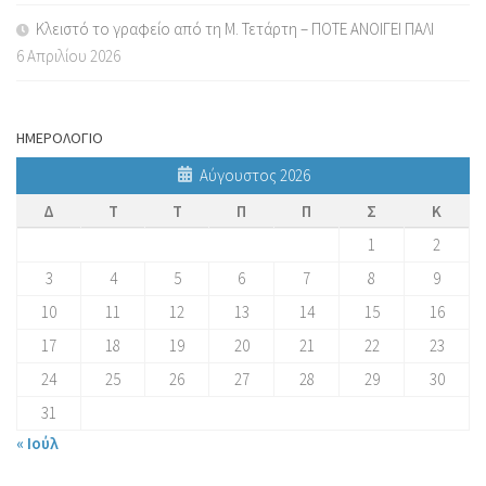
Κλειστό το γραφείο από τη Μ. Τετάρτη – ΠΟΤΕ ΑΝΟΙΓΕΙ ΠΑΛΙ
6 Απριλίου 2026
ΗΜΕΡΟΛΟΓΙΟ
Αύγουστος 2026
Δ
Τ
Τ
Π
Π
Σ
Κ
1
2
3
4
5
6
7
8
9
10
11
12
13
14
15
16
17
18
19
20
21
22
23
24
25
26
27
28
29
30
31
« Ιούλ