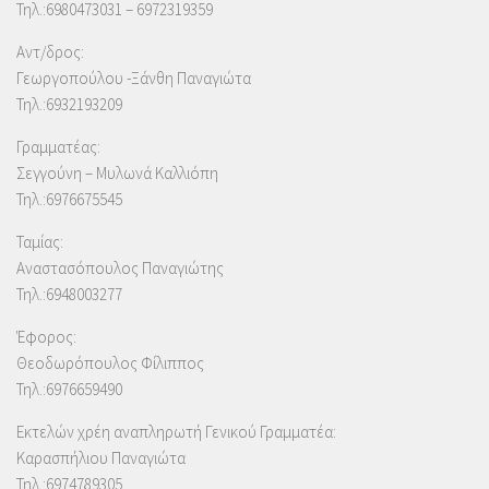
Τηλ.:6980473031 – 6972319359
Αντ/δρος:
Γεωργοπούλου -Ξάνθη Παναγιώτα
Τηλ.:6932193209
Γραμματέας:
Σεγγούνη – Μυλωνά Καλλιόπη
Τηλ.:6976675545
Ταμίας:
Αναστασόπουλος Παναγιώτης
Τηλ.:6948003277
Έφορος:
Θεοδωρόπουλος Φίλιππος
Τηλ.:6976659490
Εκτελών χρέη αναπληρωτή Γενικού Γραμματέα:
Καρασπήλιου Παναγιώτα
Τηλ.:6974789305