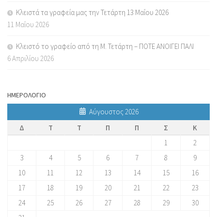
Κλειστά τα γραφεία μας την Τετάρτη 13 Μαΐου 2026
11 Μαΐου 2026
Κλειστό το γραφείο από τη Μ. Τετάρτη – ΠΟΤΕ ΑΝΟΙΓΕΙ ΠΑΛΙ
6 Απριλίου 2026
ΗΜΕΡΟΛΟΓΙΟ
Αύγουστος 2026
Δ
Τ
Τ
Π
Π
Σ
Κ
1
2
3
4
5
6
7
8
9
10
11
12
13
14
15
16
17
18
19
20
21
22
23
24
25
26
27
28
29
30