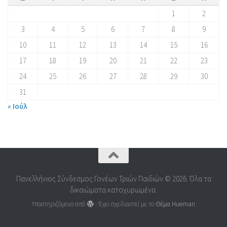
1
2
3
4
5
6
7
8
9
10
11
12
13
14
15
16
17
18
19
20
21
22
23
24
25
26
27
28
29
30
31
« Ιούλ
Πανελλήνιος Σύνδεσμος Γονέων Τριών Παιδιών © 2026. Όλα τα
δικαιώματα κατοχυρωμένα.
Υποστηριζόμενο από
- Έχει σχεδιαστεί με το
Θέμα Ηueman