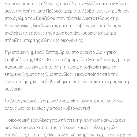
Εκπρόσωποι των Συλλόγων, από όλη την Ελλάδα από τον Έβρο
μέχρι την Κρήτη, από Πρέβεζα μέχρι Χίο, Λέσβο, συγκεντρώθηκαν
στο άγαλμα του Βενιζέλου στην πλατεία Αριστοτέλους στην
Θεσσαλονίκη , διεκδικώντας από την κυβέρνηση επιτέλους να
αναλάβει τις ευθύνες της και να θεσπίσει ουσιαστικά μέτρα
στήριξης υπέρ της ελληνικής οικογένειας.
Την επόμενη ημέρα 8 Σεπτεμβρίου στο ανοιχτό Διοικητικό
Συμβούλιο της ΟΠΟΤΤΕ σε του Δημαρχείου Θεσσαλονίκης , με την
παρουσία τριτέκνων από όλη τη χώρα, αποφασίστηκαν τα
επόμενα βήματα της Ομοσπονδίας, η ικανοποίηση από την
κινητοποίηση, και επιβεβαιώθηκε η αποφασιστικότητα μας για τη
συνέχεια.
Το Δημογραφικό είναι μεγάλο «αγκάθι», αλλά και πρόκληση για
όλους μας και κυρίως για τους κυβερνώντες!
Η οικονομική εξαθλίωση που πλήττει την ελληνική κοινωνία έχει
μεγαλύτερο αντίκτυπο στις τρίτεκνες και στις άλλες μεγάλες
οικογένειες οι οποίες είναι πολλαπλά αντιμέτωπες με την ακρίβεια