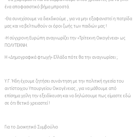
ένα αποφασιστικό βήμα μπροστά.
-Θα συνεχίσουμε να διεκδικούμε , για να μην εξαφανιστεί η πατρίδα
μας και να βελτιωθούν οι όροι ζωής των παιδιών μας !
-Η σύγχρονη Ευρώπη αναγνωρίζει την «Τρίτεκνη Οικογένεια» ως
ΠΟΛΥΤΕΚΝΗ.
Η «Δημογραφικά φτωχή» Ελλάδα πότε θα την αναγνωρίσει ;
Υ.Γ. Ήδη έχουμε ζητήσει συνάντηση με την πολιτική ηγεσία του
αντίστοιχου Υπουργείου Οικογένειας , για να μάθουμε από
επίσημα χείλη την εξειδίκευση και να δηλώσουμε πως είμαστε εδώ
σε ότι θετικό χρειαστεί !
Για το Διοικητικό Συμβούλιο