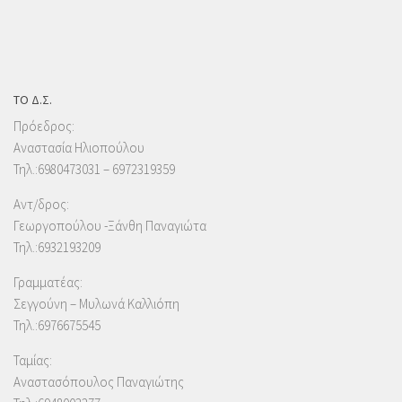
ΤΟ Δ.Σ.
Πρόεδρος:
Αναστασία Ηλιοπούλου
Τηλ.:6980473031 – 6972319359
Αντ/δρος:
Γεωργοπούλου -Ξάνθη Παναγιώτα
Τηλ.:6932193209
Γραμματέας:
Σεγγούνη – Μυλωνά Καλλιόπη
Τηλ.:6976675545
Ταμίας:
Αναστασόπουλος Παναγιώτης