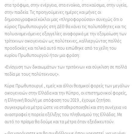
στα τρόφιμα, στην ενέργεια, στα ενοίκια, στα καύσιμα, στην υγεία,
στην παιδεία. Τις προηγούμενες ημέρες και μήνες οι
δημοσιογραφικοί κύκλοι μας «πληροφορούσαν» συνεχώς ότι ο
κύριος Πρωθυπουργός στη ΔΕΘ θα κάνει τις πολυπόθητες και τις
πολυαναμενόμενες εξαγγελίες αναφορικά με την εξομοίωση των
τρίτεκνων οικογενειών ως πολύτεκνες, καλλιεργώντας πολλές
προσδοκίες και τελικά αυτό που ειπώθηκε από τα χείλη του
κυρίου Πρωθυπουργού ήταν μια φράση:
«Ενίσχυση των δικαιωμάτων των τριτέκνων και σύγκλιση σε πολλά
πεδία με τους πολύτεκνους».
Κύριε Πρωθυπουργέ , εμείς και άλλοι θεσμικοί φορείς των μεγάλων
οικογενειών στην Ελλάδα και την Κύπρο, οι επιστημονικοί φορείς,
η Ελληνική Βουλή με απόφαση του 2019 , έχουμε ζητήσει
συγκεκριμένα μέτρα ώστε να σταθεροποιηθεί και στη συνέχεια να
αναστραφεί η πορεία εξέλιξης του πληθυσμού της Ελλάδας. Με
αυτό το πρίσμα θα δούμε και τα μέτρα όταν εξειδικευτούν.
– Θα χαιρόμαστε και θα συμβάλλουμε όπου χρειαστεί, για να γίνει