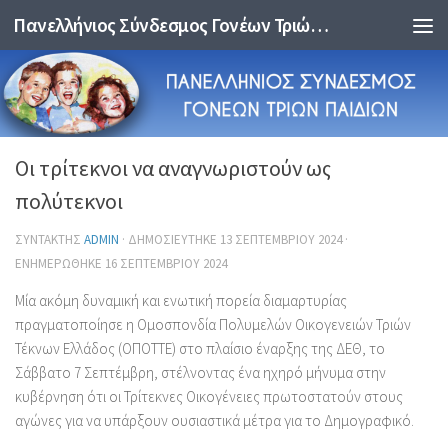
Πανελλήνιος Σύνδεσμος Γονέων Τριών Παιδιών
Skip to content
Οι τρίτεκνοι να αναγνωριστούν ως
πολύτεκνοι
ΣΥΝΤΆΚΤΗΣ
ADMIN
· ΔΗΜΟΣΙΕΎΤΗΚΕ
13 ΣΕΠΤΕΜΒΡΊΟΥ 2024
·
ΕΝΗΜΕΡΏΘΗΚΕ
16 ΣΕΠΤΕΜΒΡΊΟΥ 2024
Μία ακόμη δυναμική και ενωτική πορεία διαμαρτυρίας
πραγματοποίησε η Ομοσπονδία Πολυμελών Οικογενειών Τριών
Τέκνων Ελλάδος (ΟΠΟΤΤΕ) στο πλαίσιο έναρξης της ΔΕΘ, το
Σάββατο 7 Σεπτέμβρη, στέλνοντας ένα ηχηρό μήνυμα στην
κυβέρνηση ότι οι Τρίτεκνες Οικογένειες πρωτοστατούν στους
αγώνες για να υπάρξουν ουσιαστικά μέτρα για το Δημογραφικό.